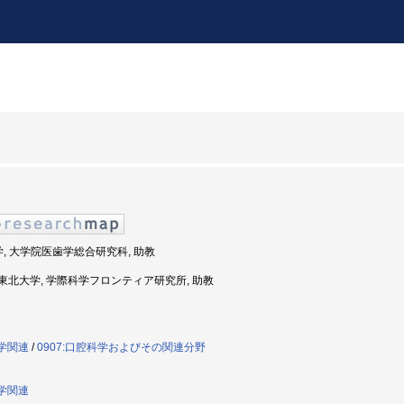
学, 大学院医歯学総合研究科, 助教
年度: 東北大学, 学際科学フロンティア研究所, 助教
歯学関連
/
0907:口腔科学およびその関連分野
歯学関連