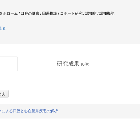
 メタボローム / 口腔の健康 / 因果推論 / コホート研究 / 認知症 / 認知機能
見る
研究成果
(
6
件)
タによる口腔と心血管系疾患の解析