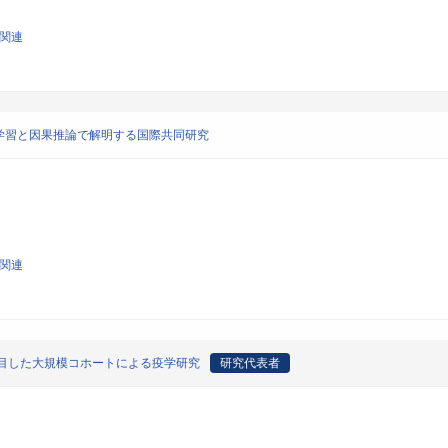
学関連
学習と因果推論で解明する国際共同研究
学関連
目した大規模コホートによる疫学研究
研究代表者