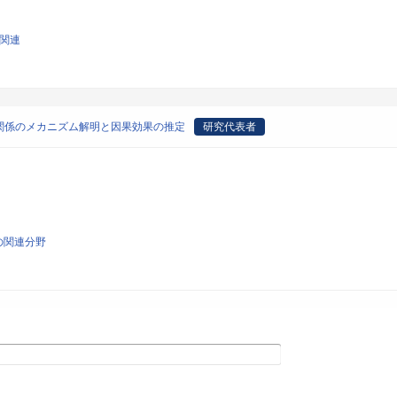
学関連
関係のメカニズム解明と因果効果の推定
研究代表者
その関連分野