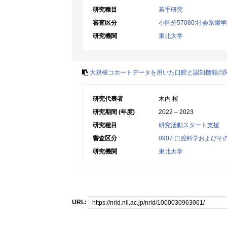
研究種目
若手研究
審査区分
小区分57080:社会系歯
研究機関
東北大学
大規模コホートデータを用いた口腔と認知機能の
研究代表者
木内 桜
研究期間 (年度)
2022 – 2023
研究種目
研究活動スタート支援
審査区分
0907:口腔科学および
研究機関
東北大学
URL: