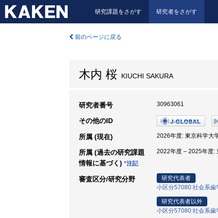
研究課題をさがす
研究者をさがす
前のページに戻る
木内 桜
KIUCHI SAKURA
30963061
研究者番号
その他のID
2026年度: 東京科学大
所属 (現在)
2022年度 – 2025
所属 (過去の研究課題
情報に基づく)
*注記
研究代表者
審査区分/研究分野
小区分57080:社会系
研究代表者以外
小区分57080:社会系