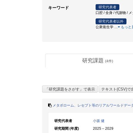
研究代表者
キーワード
口腔 / 全身 / 代謝物 /
研究代表者以外
公衆衛生学
…
もっと
研究課題
(
4
件)
メタボローム、レセプト等のリアルワールドデー
研究代表者
小坂 健
研究期間 (年度)
2025 – 2029