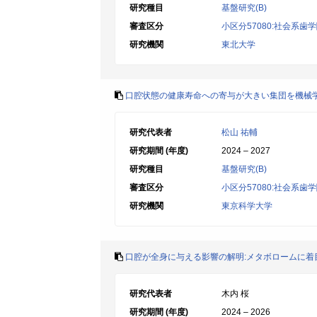
研究種目
基盤研究(B)
審査区分
小区分57080:社会系歯
研究機関
東北大学
口腔状態の健康寿命への寄与が大きい集団を機械
研究代表者
松山 祐輔
研究期間 (年度)
2024 – 2027
研究種目
基盤研究(B)
審査区分
小区分57080:社会系歯
研究機関
東京科学大学
口腔が全身に与える影響の解明:メタボロームに着
研究代表者
木内 桜
研究期間 (年度)
2024 – 2026