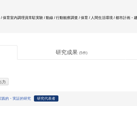
も / 保育室内調理員常駐実験 / 動線 / 行動観察調査 / 保育 / 人間生活環境 / 都市計画
研究成果
(
5
件)
実践的・実証的研究
研究代表者