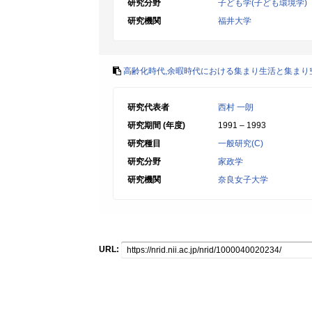
研究分野
子ども学(子ども環境学)
研究機関
福井大学
高齢化時代,余暇時代における集まり生活と集まり
研究代表者
西村 一朗
研究期間 (年度)
1991 – 1993
研究種目
一般研究(C)
研究分野
家政学
研究機関
奈良女子大学
URL: