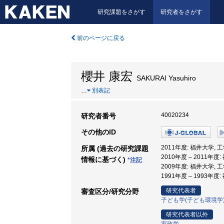
研究課題をさがす
研究者をさがす
前のページに戻る
櫻井 康宏
SAKURAI Yasuhiro
…
別表記
40020234
研究者番号
その他のID
2011年度: 福井大学, 
所属 (過去の研究課題
2010年度 – 2011年
情報に基づく)
*注記
2009年度: 福井大学, 
1991年度 – 1993年度
研究代表者
審査区分/研究分野
子ども学(子ども環境学
研究代表者以外