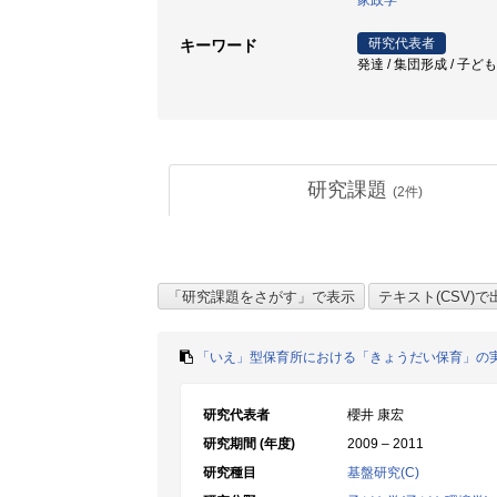
家政学
研究代表者
キーワード
発達 / 集団形成 / 子ど
研究課題
(
2
件)
「いえ」型保育所における「きょうだい保育」の
研究代表者
櫻井 康宏
研究期間 (年度)
2009 – 2011
研究種目
基盤研究(C)