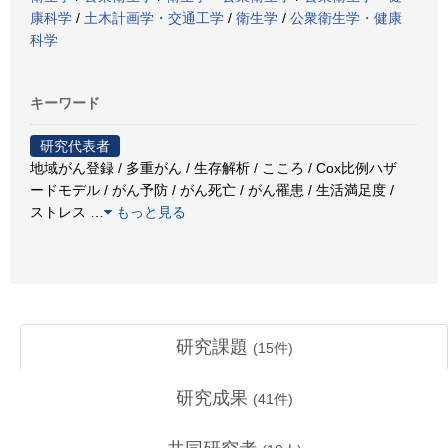
康科学
/
土木計画学・交通工学
/
衛生学
/
公衆衛生学・健康
科学
キーワード
研究代表者
地域がん登録 / 多重がん / 生存解析 / こころ / Cox比例ハザ
ードモデル / がん予防 / がん死亡 / がん罹患 / 生活満足度 /
ストレス
…
もっと見る
研究課題
(
15
件)
研究成果
(
41
件)