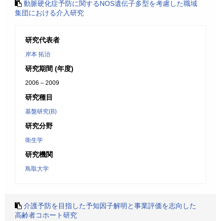
動脈硬化症予防に関するNOS遺伝子多型を考慮した職域
集団における介入研究
研究代表者
岸本 拓治
研究期間 (年度)
2006 – 2009
研究種目
基盤研究(B)
研究分野
衛生学
研究機関
鳥取大学
介護予防を目指した予知因子解明と事業評価を志向した
高齢者コホート研究