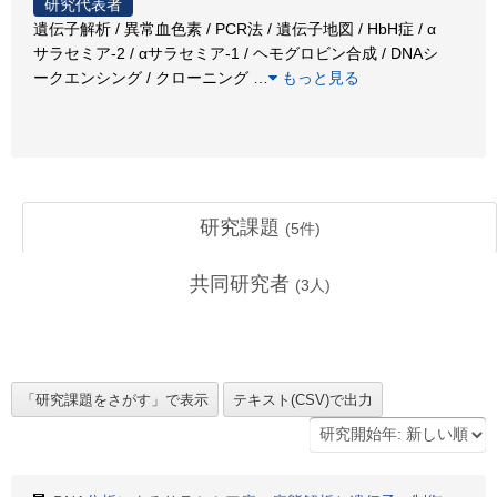
研究代表者
遺伝子解析 / 異常血色素 / PCR法 / 遺伝子地図 / HbH症 / α
サラセミア-2 / αサラセミア-1 / ヘモグロビン合成 / DNAシ
ークエンシング / クローニング
…
もっと見る
研究課題
(
5
件)
共同研究者
(
3
人)