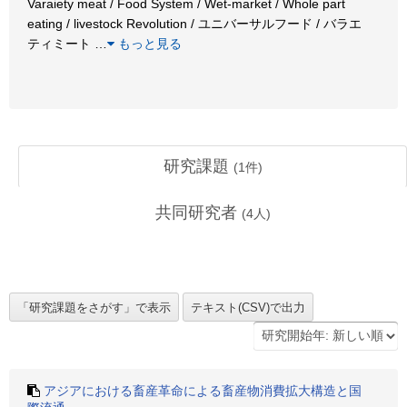
Varaiety meat / Food System / Wet-market / Whole part
eating / livestock Revolution / ユニバーサルフード / バラエ
ティミート
…
もっと見る
研究課題
(
1
件)
共同研究者
(
4
人)
アジアにおける畜産革命による畜産物消費拡大構造と国