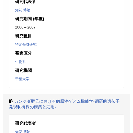
研究代表者
知花 博治
研究期間 (年度)
2006 – 2007
研究種目
特定領域研究
審査区分
生物系
研究機関
千葉大学
カンジダ酵母における病原性ゲノム機能学-網羅的遺伝子
発現制御株の構築と応用-
研究代表者
知花 博治