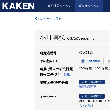
研究課題をさがす
研究者をさがす
前のページに戻る
小川 喜弘
OGAWA Yoshihiro
40140313
研究者番号
その他のID
2000年度 – 2001年度
所属 (過去の研究課題
情報に基づく)
*注記
研究代表者以外
審査区分/研究分野
環境動態解析
研究代表者以外
キーワード
Accumulation Rate / Da
もっと見る