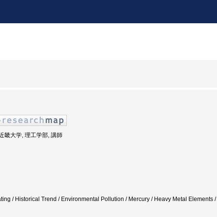
: 近畿大学, 理工学部, 講師
ting / Historical Trend / Environmental Pollution / Mercury / Heavy Metal Eleme