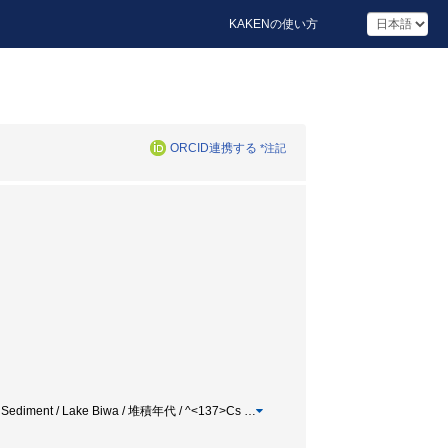
KAKENの使い方
ORCID連携する
*注記
nts / Sediment / Lake Biwa / 堆積年代 / ^<137>Cs
…