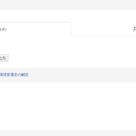
1
件)
の環境変遷史の解読