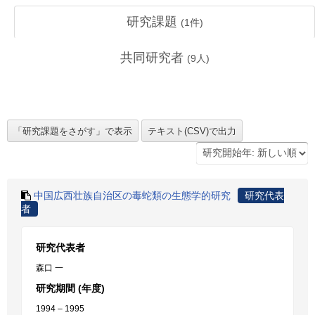
研究課題
(
1
件)
共同研究者
(
9
人)
中国広西壮族自治区の毒蛇類の生態学的研究
研究代表
者
研究代表者
森口 一
研究期間 (年度)
1994 – 1995