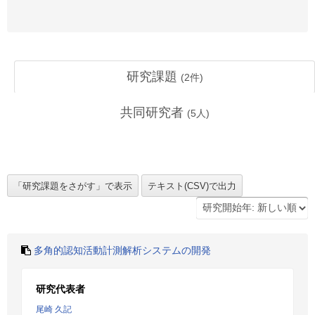
研究課題
(
2
件)
共同研究者
(
5
人)
多角的認知活動計測解析システムの開発
研究代表者
尾崎 久記