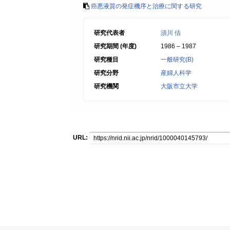
癌悪液質の発症機序と治療に関する研究
研究代表者
須川 佶
研究期間 (年度)
1986 – 1987
研究種目
一般研究(B)
研究分野
産婦人科学
研究機関
大阪市立大学
URL: