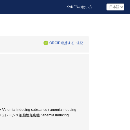
KAKENの使い方
ORCID連携する
*注記
 / Anemia-inducing substance / anemia inducing
プラズマフェレーシス細胞性免疫能 / anemia inducing