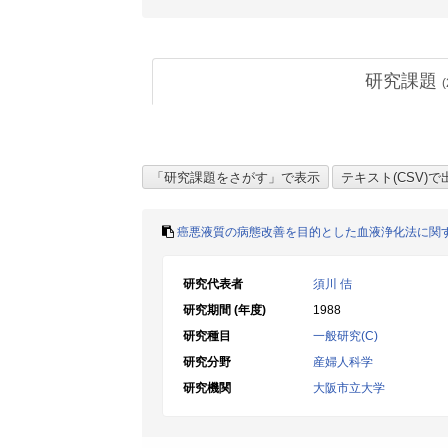
研究課題
(
癌悪液質の病態改善を目的とした血液浄化法に関
研究代表者
須川 佶
研究期間 (年度)
1988
研究種目
一般研究(C)
研究分野
産婦人科学
研究機関
大阪市立大学