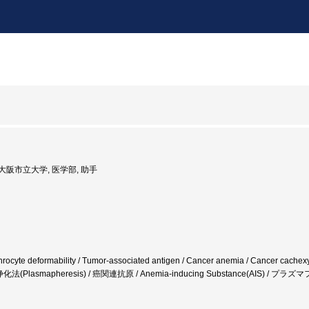
: 大阪市立大学, 医学部, 助手
yte deformability / Tumor-associated antigen / Cancer anemia / Cancer cachexy
液浄化法(Plasmapheresis) / 癌関連抗原 / Anemia-inducing Substance(AIS) / 