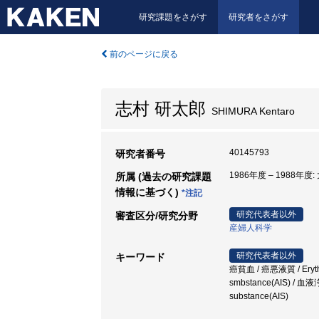
研究課題をさがす
研究者をさがす
前のページに戻る
志村 研太郎
SHIMURA Kentaro
40145793
研究者番号
1986年度 – 1988年度
所属 (過去の研究課題
情報に基づく)
*注記
研究代表者以外
審査区分/研究分野
産婦人科学
研究代表者以外
キーワード
癌貧血 / 癌悪液質 / Erythroc
smbstance(AIS) / 血
substance(AIS)