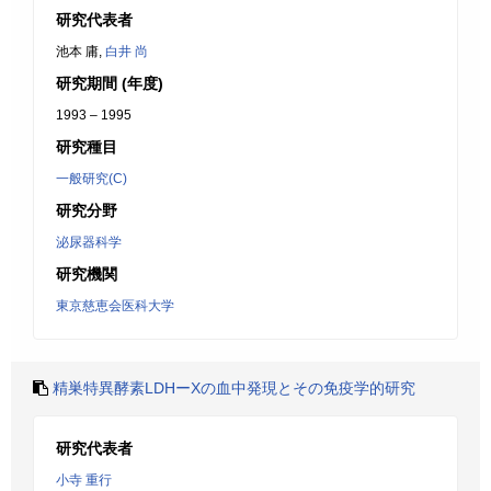
研究代表者
池本 庸,
白井 尚
研究期間 (年度)
1993 – 1995
研究種目
一般研究(C)
研究分野
泌尿器科学
研究機関
東京慈恵会医科大学
精巣特異酵素LDHーXの血中発現とその免疫学的研究
研究代表者
小寺 重行