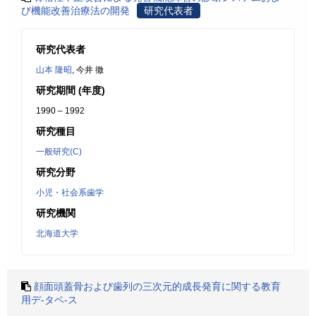
び機能改善治療法の開発
研究代表者
研究代表者
山本 隆昭
, 今井 徹
研究期間 (年度)
1990 – 1992
研究種目
一般研究(C)
研究分野
小児・社会系歯学
研究機関
北海道大学
顔面頭蓋骨および歯列の三次元的成長発育に関する教育
用デ-タベ-ス