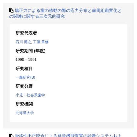
矯正力による歯の移動の際の応力分布と歯周組織変化と
の関連に関する三次元的研究
研究代表者
石川 博之
,
工藤 章修
研究期間 (年度)
1990 – 1991
研究種目
一般研究(B)
研究分野
小児・社会系歯学
研究機関
北海道大学
骨格性不正咬合による発音機能障害の診断システムおよ