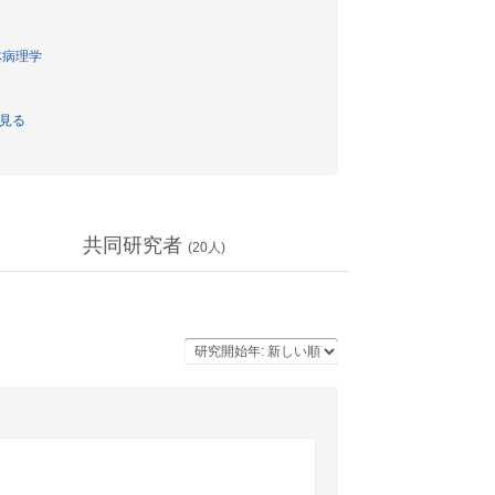
体病理学
見る
共同研究者
(
20
人)