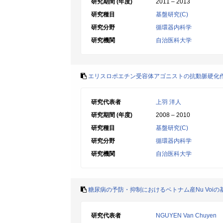
研究期間 (年度)
2011 – 2013
研究種目
基盤研究(C)
研究分野
循環器内科学
研究機関
自治医科大学
エリスロポエチン受容体アゴニストの抗動脈硬化
研究代表者
上羽 洋人
研究期間 (年度)
2008 – 2010
研究種目
基盤研究(C)
研究分野
循環器内科学
研究機関
自治医科大学
糖尿病の予防・抑制におけるベトナム産Nu Voi
研究代表者
NGUYEN Van Chuyen