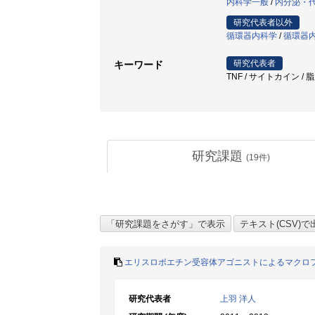
内科学一般
/
内分泌・
研究代表者以外
循環器内科学
/
循環器
研究代表者
キーワード
TNF / サイトカイン / 脂肪細
研究課題
(
19
件)
エリスロポエチン受容体アゴニストによるマクロ
研究代表者
上羽 洋人