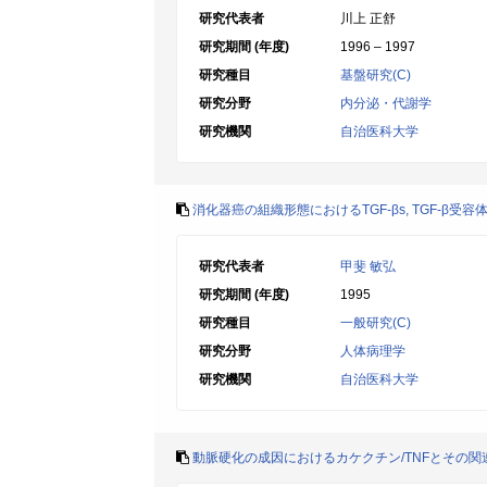
研究代表者
川上 正舒
研究期間 (年度)
1996 – 1997
研究種目
基盤研究(C)
研究分野
内分泌・代謝学
研究機関
自治医科大学
消化器癌の組織形態におけるTGF-βs, TGF-β
研究代表者
甲斐 敏弘
研究期間 (年度)
1995
研究種目
一般研究(C)
研究分野
人体病理学
研究機関
自治医科大学
動脈硬化の成因におけるカケクチン/TNFとその