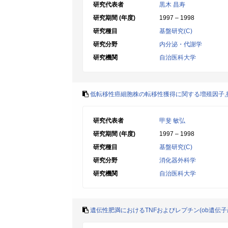
研究代表者
黒木 昌寿
研究期間 (年度)
1997 – 1998
研究種目
基盤研究(C)
研究分野
内分泌・代謝学
研究機関
自治医科大学
低転移性癌細胞株の転移性獲得に関する増殖因子,
研究代表者
甲斐 敏弘
研究期間 (年度)
1997 – 1998
研究種目
基盤研究(C)
研究分野
消化器外科学
研究機関
自治医科大学
遺伝性肥満におけるTNFおよびレプチン(ob遺伝