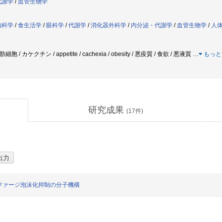
代謝学
/
血管生物学
内科学
/
食生活学
/
眼科学
/
代謝学
/
消化器外科学
/
内分泌・代謝学
/
血管生物学
/
人
胞 / カケクチン / appetite / cachexia / obesity / 悪疫質 / 食欲 / 悪液質
…
もっと
研究成果
(
17
件)
ファージ泡沫化抑制の分子機構