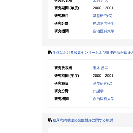
研究代表者
上羽 洋人
研究期間 (年度)
2000 – 2001
研究種目
基盤研究(C)
研究分野
循環器内科学
研究機関
自治医科大学
生体における酸素センサーおよび細胞内情報伝達
研究代表者
黒木 昌寿
研究期間 (年度)
2000 – 2001
研究種目
基盤研究(C)
研究分野
代謝学
研究機関
自治医科大学
糖尿病網膜症の発症機序に関する検討