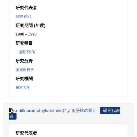
研究代表者
阿曽 佳郎
研究期間 (年度)
1988 – 1990
研究種目
一般研究(B)
研究分野
泌尿器科学
研究機関
東京大学
α-difluoromethylornithineによる膀胱の阻止
研究代表
者
研究代表者