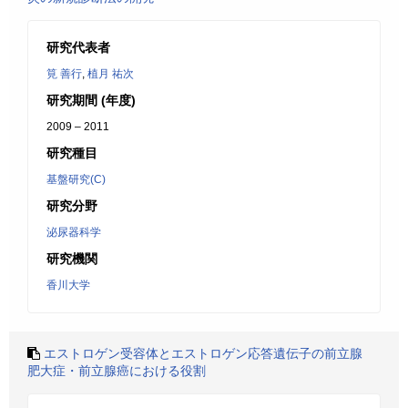
研究代表者
筧 善行
,
植月 祐次
研究期間 (年度)
2009 – 2011
研究種目
基盤研究(C)
研究分野
泌尿器科学
研究機関
香川大学
エストロゲン受容体とエストロゲン応答遺伝子の前立腺
肥大症・前立腺癌における役割