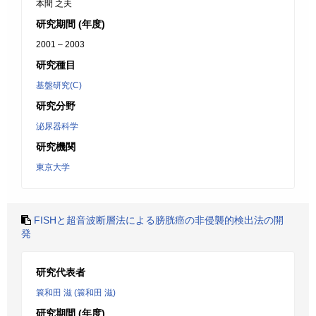
本間 之夫
研究期間 (年度)
2001 – 2003
研究種目
基盤研究(C)
研究分野
泌尿器科学
研究機関
東京大学
FISHと超音波断層法による膀胱癌の非侵襲的検出法の開
発
研究代表者
簔和田 滋 (簑和田 滋)
研究期間 (年度)