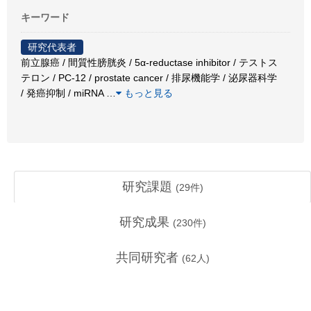
キーワード
研究代表者
前立腺癌 / 間質性膀胱炎 / 5α-reductase inhibitor / テストス
テロン / PC-12 / prostate cancer / 排尿機能学 / 泌尿器科学
/ 発癌抑制 / miRNA
…
もっと見る
研究課題
(
29
件)
研究成果
(
230
件)
共同研究者
(
62
人)