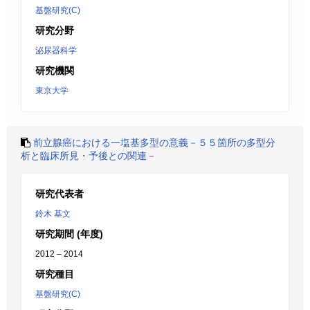
基盤研究(C)
研究分野
泌尿器科学
研究機関
東京大学
前立腺癌における一塩基多型の意義－５５箇所の多型分
析と臨床所見・予後との関連－
研究代表者
鈴木 基文
研究期間 (年度)
2012 – 2014
研究種目
基盤研究(C)