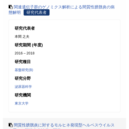
関連遺伝子群のゲノミクス解析による間質性膀胱炎の病
態解明
研究代表者
研究代表者
本間 之夫
研究期間 (年度)
2016 – 2018
研究種目
基盤研究(B)
研究分野
泌尿器科学
研究機関
東京大学
間質性膀胱炎に対するモルヒネ発現型ヘルペスウイルス