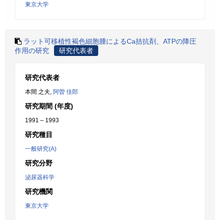
東京大学
ラット可移植性褐色細胞腫によるCa拮抗剤、ATPの降圧
作用の研究
研究代表者
研究代表者
本間 之夫,
阿曽 佳郎
研究期間 (年度)
1991 – 1993
研究種目
一般研究(A)
研究分野
泌尿器科学
研究機関
東京大学