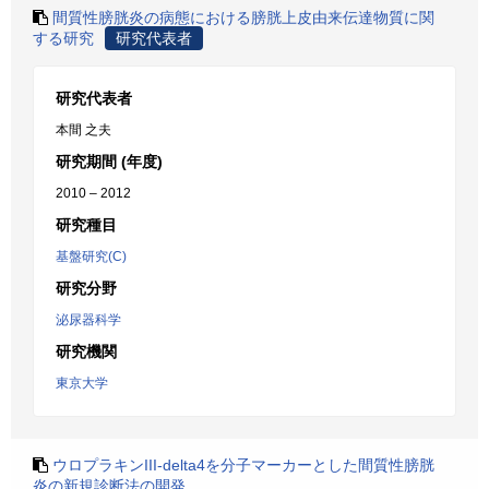
間質性膀胱炎の病態における膀胱上皮由来伝達物質に関
する研究
研究代表者
研究代表者
本間 之夫
研究期間 (年度)
2010 – 2012
研究種目
基盤研究(C)
研究分野
泌尿器科学
研究機関
東京大学
ウロプラキンIII-delta4を分子マーカーとした間質性膀胱
炎の新規診断法の開発