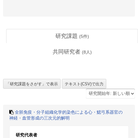
研究課題
(
5
件)
共同研究者
(
8
人)
全胚免疫・分子組織化学的染色による心・鰓弓系器官の
神経・血管形成の三次元的解明
研究代表者