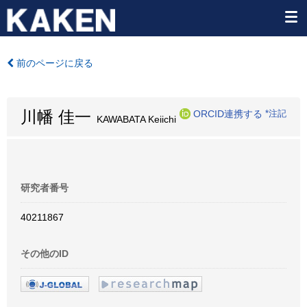
前のページに戻る
川幡 佳一
ORCID連携する
*注記
KAWABATA Keiichi
研究者番号
40211867
その他のID