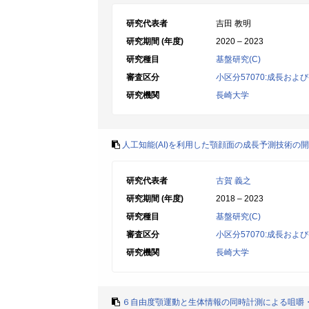
研究代表者
吉田 教明
研究期間 (年度)
2020 – 2023
研究種目
基盤研究(C)
審査区分
小区分57070:成長およ
研究機関
長崎大学
人工知能(AI)を利用した顎顔面の成長予測技術の
研究代表者
古賀 義之
研究期間 (年度)
2018 – 2023
研究種目
基盤研究(C)
審査区分
小区分57070:成長およ
研究機関
長崎大学
６自由度顎運動と生体情報の同時計測による咀嚼