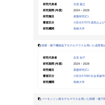
研究代表者
古賀 義之
研究期間 (年度)
2024 – 2026
研究種目
基盤研究(C)
審査区分
小区分57070:成長およ
研究機関
長崎大学
咀嚼・嚥下機能低下モデルマウスを用いた成育期
研究代表者
吉見 知子
研究期間 (年度)
2024 – 2026
研究種目
基盤研究(C)
審査区分
小区分57080:社会系歯
研究機関
長崎大学
パーキンソン病モデルマウスを用いた咀嚼・嚥下