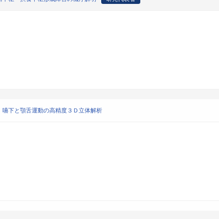
、嚥下と顎舌運動の高精度３Ｄ立体解析