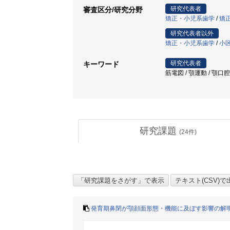
研究代表者
審査区分/研究分野
矯正・小児系歯学
/
矯
研究代表者以外
矯正・小児系歯学
/
小区
研究代表者
キーワード
筋電図 / 顎運動 / 顎口
研究課題
(
24
件)
発育期鼻閉が顎顔面形態・機能に及ぼす影響の解