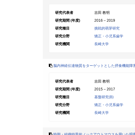
研究代表者
吉田 教明
研究期間 (年度)
2016 – 2019
研究種目
挑戦的萌芽研究
研究分野
矯正・小児系歯学
研究機関
長崎大学
脳内神経伝達物質をターゲットとした摂食機能障
研究代表者
吉田 教明
研究期間 (年度)
2015 – 2017
研究種目
基盤研究(B)
研究分野
矯正・小児系歯学
研究機関
長崎大学
時期・組織特異的ノックアウトマウスを用いた咀