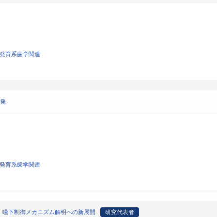
び発育系歯学関連
開発
び発育系歯学関連
・嚥下制御メカニズム解明への新展開
研究代表者