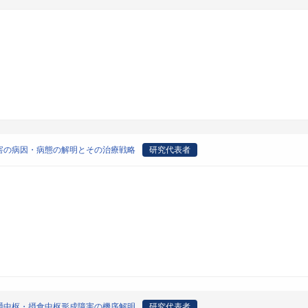
害の病因・病態の解明とその治療戦略
研究代表者
嚼中枢・摂食中枢形成障害の機序解明
研究代表者