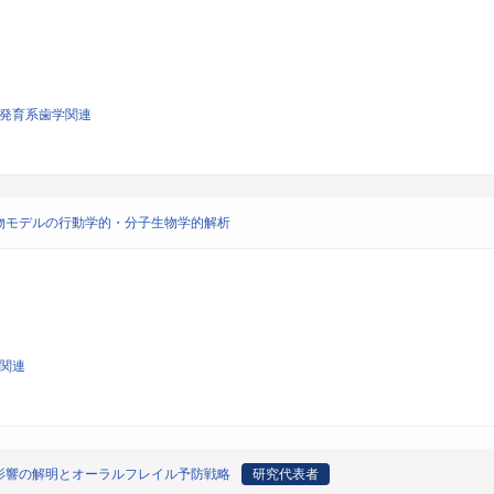
び発育系歯学関連
物モデルの行動学的・分子生物学的解析
学関連
影響の解明とオーラルフレイル予防戦略
研究代表者