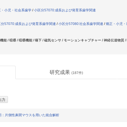
正・小児・社会系歯学
/
小区分57070:成長および発育系歯学関連
分57070:成長および発育系歯学関連
/
小区分57080:社会系歯学関連
/
矯正・小児・
腔機能 / 咀嚼 / 咀嚼機能 / 嚥下 / 磁気センサ / モーションキャプチャー / 神経伝達物質 
研究成果
(
187
件)
明：片側性鼻閉マウスを用いた統合解析