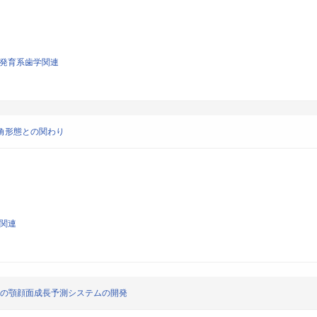
び発育系歯学関連
下顎角形態との関わり
学関連
度の顎顔面成長予測システムの開発