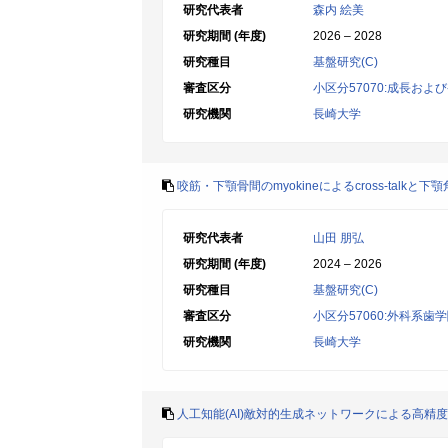
研究代表者
森内 絵美
研究期間 (年度)
2026 – 2028
研究種目
基盤研究(C)
審査区分
小区分57070:成長およ
研究機関
長崎大学
咬筋・下顎骨間のmyokineによるcross-talkと
研究代表者
山田 朋弘
研究期間 (年度)
2024 – 2026
研究種目
基盤研究(C)
審査区分
小区分57060:外科系歯
研究機関
長崎大学
人工知能(AI)敵対的生成ネットワークによる高精