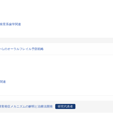
び発育系歯学関連
からのオーラルフレイル予防戦略
学関連
障害発症メカニズムの解明と治療法開発
研究代表者