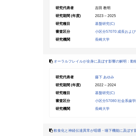
研究代表者
吉田 教明
研究期間 (年度)
2023 – 2025
研究種目
基盤研究(C)
審査区分
小区分57070:成長およ
研究機関
長崎大学
オーラルフレイルが全身に及ぼす影響の解明：動
研究代表者
藤下 あゆみ
研究期間 (年度)
2022 – 2024
研究種目
基盤研究(C)
審査区分
小区分57080:社会系歯
研究機関
長崎大学
軟食化と神経伝達異常が咀嚼・嚥下機能に及ぼす