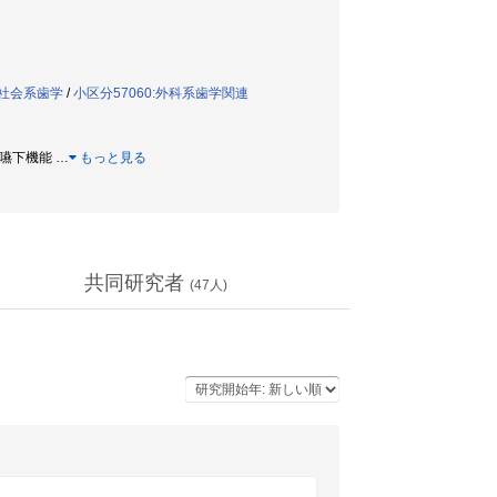
社会系歯学
/
小区分57060:外科系歯学関連
/ 嚥下機能
…
もっと見る
共同研究者
(
47
人)