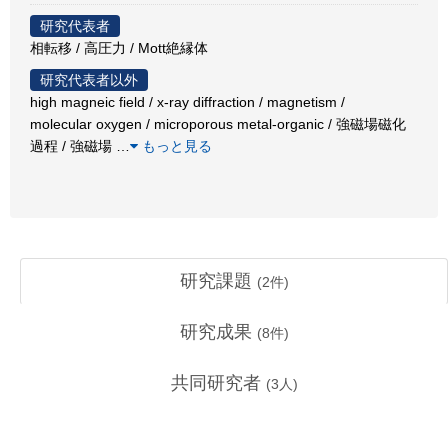
研究代表者
相転移 / 高圧力 / Mott絶縁体
研究代表者以外
high magneic field / x-ray diffraction / magnetism /
molecular oxygen / microporous metal-organic / 強磁場磁化
過程 / 強磁場
…
もっと見る
研究課題
(
2
件)
研究成果
(
8
件)
共同研究者
(
3
人)