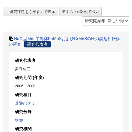
NaCl型Mott半導体FeMnSおよびCrMnSの圧力誘起相転移
の研究
研究代表者
研究代表者
美田 佳三
研究期間 (年度)
2006 – 2008
研究種目
基盤研究(C)
研究分野
物性Ⅰ
研究機関