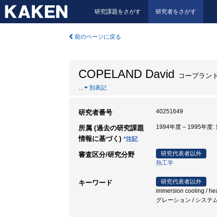
研究課題をさがす
研究者をさがす
前のページに戻る
COPELAND David
コープランド
…
別表記
40251649
研究者番号
1994年度 – 1995年度
所属 (過去の研究課題
情報に基づく)
*注記
研究代表者以外
審査区分/研究分野
熱工学
研究代表者以外
キーワード
immersion cooling / he
グレーション / シス