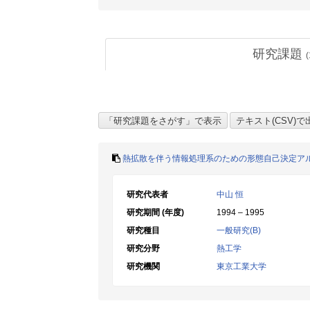
研究課題
(
熱拡散を伴う情報処理系のための形態自己決定ア
研究代表者
中山 恒
研究期間 (年度)
1994 – 1995
研究種目
一般研究(B)
研究分野
熱工学
研究機関
東京工業大学