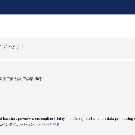
 ディビッド
: 東京工業大学, 工学部, 助手
at transfer / powewr consumption / delay time / integrated circuits / data proc
テム.インテグレーション
…
もっと見る