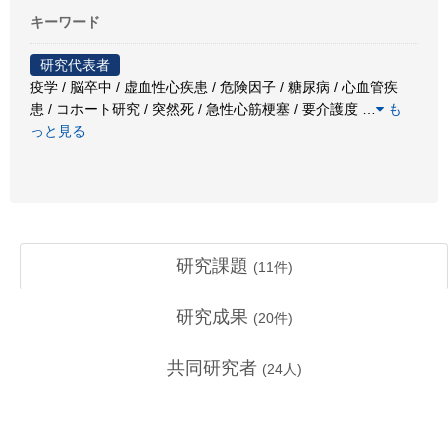
キーワード
研究代表者
疫学 / 脳卒中 / 虚血性心疾患 / 危険因子 / 糖尿病 / 心血管疾
患 / コホート研究 / 突然死 / 急性心筋梗塞 / 要介護度
…
も
っと見る
研究課題
(
11
件)
研究成果
(
20
件)
共同研究者
(
24
人)