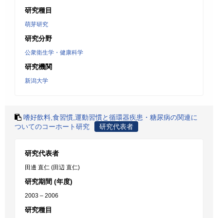
研究種目
萌芽研究
研究分野
公衆衛生学・健康科学
研究機関
新潟大学
嗜好飲料,食習慣,運動習慣と循環器疾患・糖尿病の関連に
ついてのコーホート研究
研究代表者
研究代表者
田邊 直仁 (田辺 直仁)
研究期間 (年度)
2003 – 2006
研究種目