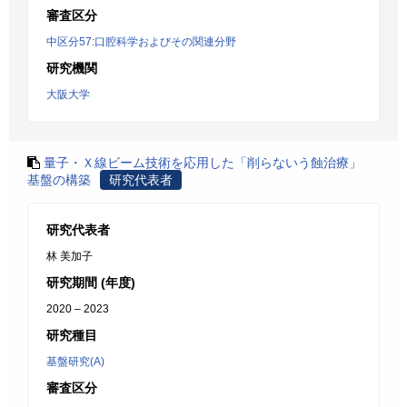
審査区分
中区分57:口腔科学およびその関連分野
研究機関
大阪大学
量子・Ｘ線ビーム技術を応用した「削らないう蝕治療」
基盤の構築
研究代表者
研究代表者
林 美加子
研究期間 (年度)
2020 – 2023
研究種目
基盤研究(A)
審査区分