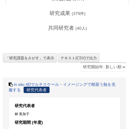
研究成果
(
379
件)
共同研究者
(
40
人)
in situ 4Dマルチスケール・イメージングで根面う蝕を克
服する
研究代表者
研究代表者
林 美加子
研究期間 (年度)