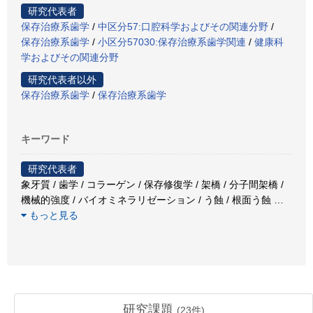
研究代表者
保存治療系歯学
/
中区分57:口腔科学およびその関連分野
/
保存治療系歯学
/
小区分57030:保存治療系歯学関連
/
健康科
学およびその関連分野
研究代表者以外
保存治療系歯学
/
保存治療系歯学
キーワード
研究代表者
象牙質 / 歯学 / コラーゲン / 保存修復学 / 架橋 / 分子間架橋 /
機械的強度 / バイオミネラリゼーション / う蝕 / 根面う蝕
…
もっと見る
研究課題
(
23
件)