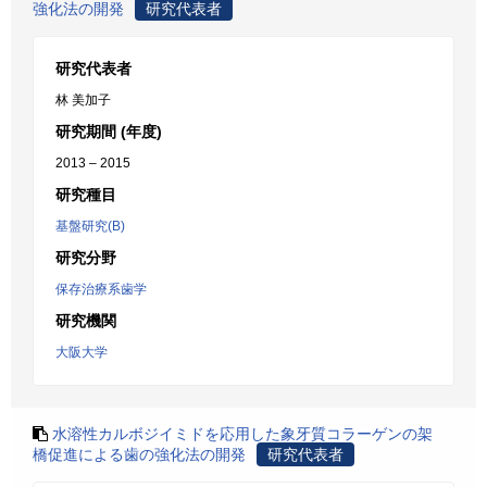
強化法の開発
研究代表者
研究代表者
林 美加子
研究期間 (年度)
2013 – 2015
研究種目
基盤研究(B)
研究分野
保存治療系歯学
研究機関
大阪大学
水溶性カルボジイミドを応用した象牙質コラーゲンの架
橋促進による歯の強化法の開発
研究代表者