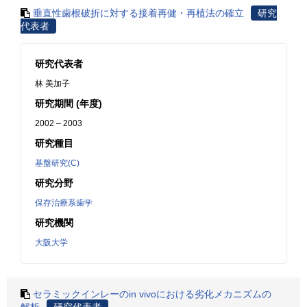
垂直性歯根破折に対する接着再健・再植法の確立
研究
代表者
研究代表者
林 美加子
研究期間 (年度)
2002 – 2003
研究種目
基盤研究(C)
研究分野
保存治療系歯学
研究機関
大阪大学
セラミックインレーのin vivoにおける劣化メカニズムの