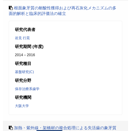
根面象牙質の耐酸性獲得および再石灰化メカニズムの多
面的解析と臨床的評価法の確立
研究代表者
岩見 行晃
研究期間 (年度)
2014 – 2016
研究種目
基盤研究(C)
研究分野
保存治療系歯学
研究機関
大阪大学
加熱・紫外線・架橋材の複合処理による失活歯の象牙質