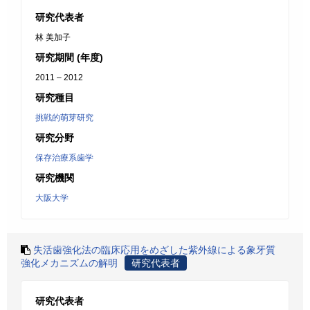
研究代表者
林 美加子
研究期間 (年度)
2011 – 2012
研究種目
挑戦的萌芽研究
研究分野
保存治療系歯学
研究機関
大阪大学
失活歯強化法の臨床応用をめざした紫外線による象牙質
強化メカニズムの解明
研究代表者
研究代表者