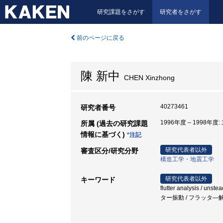
研究課題をさがす
研究者をさがす
前のページに戻る
陳 新中
CHEN Xinzhong
40273461
研究者番号
1996年度 – 1998年度
所属 (過去の研究課題
情報に基づく)
*注記
研究代表者以外
審査区分/研究分野
構造工学・地震工学
研究代表者以外
キーワード
flutter analysis / uns
ター振動 / フラッタ―