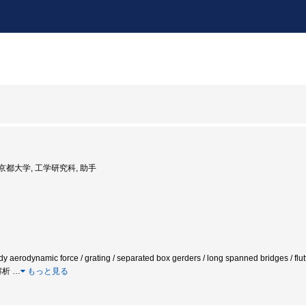
: 京都大学, 工学研究科, 助手
teady aerodynamic force / grating / separated box gerders / long spanned bridge
解析
…
もっと見る