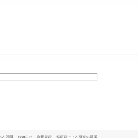
ある質問
お知らせ
利用規程
科研費による研究の帰属