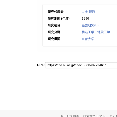
研究代表者
白土 博通
研究期間 (年度)
1996
研究種目
基盤研究(B)
研究分野
構造工学・地震工学
研究機関
京都大学
URL:
サービス概要
検索マニュアル
よく