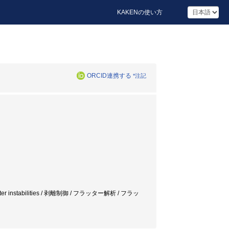
KAKENの使い方
ORCID連携する
*注記
s / flutter instabilities / 剥離制御 / フラッター解析 / フラッ