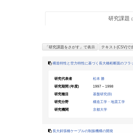
研究課題
(
構造特性と空力特性に基づく長大橋桁断面のフラ
研究代表者
松本 勝
研究期間 (年度)
1997 – 1998
研究種目
基盤研究(B)
研究分野
構造工学・地震工学
研究機関
京都大学
長大斜張橋ケーブルの制振機構の開発