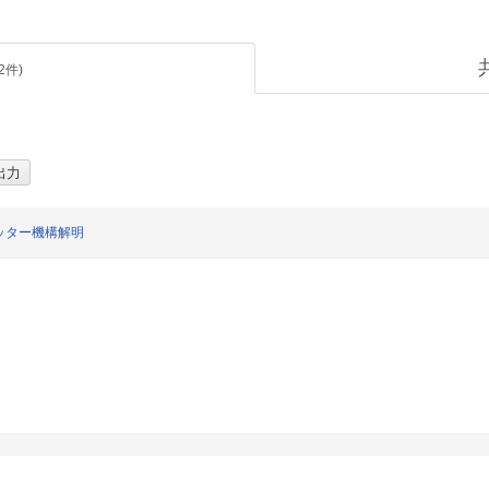
2
件)
ッター機構解明