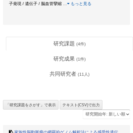
子発現 / 遺伝子 / 脳血管攣縮
…
もっと見る
研究課題
(
4
件)
研究成果
(
1
件)
共同研究者
(
11
人)
家族性脳動脈瘤の網羅的ゲノム解析法による感受性遺伝