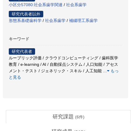
小区分57080:社会系歯学関連
/
社会系歯学
研究代表者以外
形態系基礎歯科学
/
社会系歯学
/
補綴理工系歯学
キーワード
研究代表者
ルーブリック評価 / クラウドコンピューティング / 歯科医学
教育 / e-learning / AI / 自動採点システム / 人口知能 / アセス
メント・テスト / ジェネリック・スキル / 人工知能
…
もっ
と見る
研究課題
(
6
件)