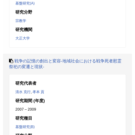
基盤研究(A)
研究分野
宗教学
研究機関
大正大学
戦争の記憶の創出と変容-地域社会における戦争死者慰霊
祭祀の変遷と現状-
研究代表者
清水 克行
,
孝本 貢
研究期間 (年度)
2007 – 2009
研究種目
基盤研究(B)