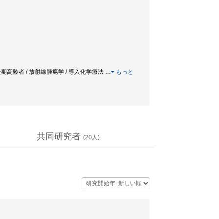
 後期高齢者 / 放射線腫瘍学 / 導入化学療法
…
もっと
共同研究者
(
20
人)