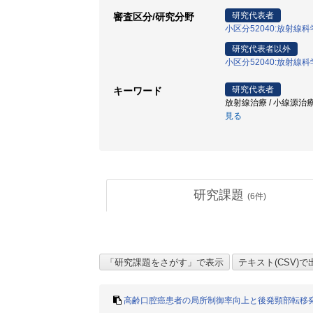
研究代表者
審査区分/研究分野
小区分52040:放射線
研究代表者以外
小区分52040:放射線
研究代表者
キーワード
放射線治療 / 小線源治療 
見る
研究課題
(
6
件)
高齢口腔癌患者の局所制御率向上と後発頸部転移