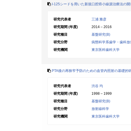
I-125シードを用いた新規口腔癌小線源治療法の開
研究代表者
三浦 雅彦
研究期間 (年度)
2014 – 2016
研究種目
基盤研究(B)
研究分野
病態科学系歯学・歯科放
研究機関
東京医科歯科大学
PTA後の再狭窄予防のための血管内照射の基礎的
研究代表者
渋谷 均
研究期間 (年度)
1998 – 1999
研究種目
基盤研究(B)
研究分野
放射線科学
研究機関
東京医科歯科大学