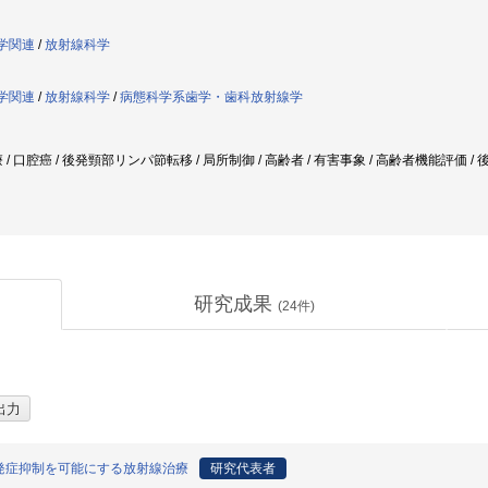
科学関連
/
放射線科学
科学関連
/
放射線科学
/
病態科学系歯学・歯科放射線学
/ 口腔癌 / 後発頸部リンパ節転移 / 局所制御 / 高齢者 / 有害事象 / 高齢者機能評価 /
研究成果
(
24
件)
発症抑制を可能にする放射線治療
研究代表者