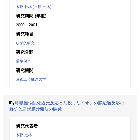
木原 壮林 (木原 壯林)
研究期間 (年度)
2000 – 2001
研究種目
萌芽的研究
研究分野
環境保全
研究機関
京都工芸繊維大学
呼吸類似酸化還元反応と共役したイオンの膜透過反応の
解析と新規膜分離法の開発
研究代表者
木原 壯林