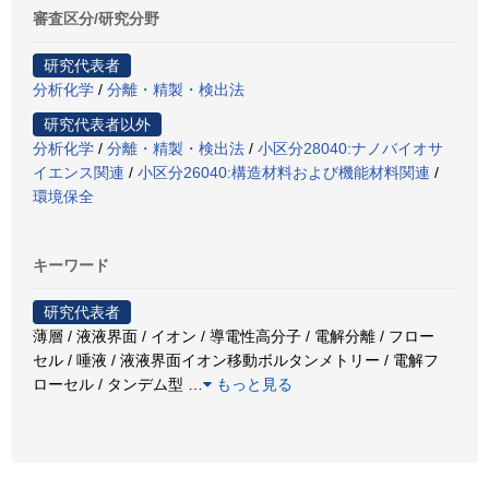
審査区分/研究分野
研究代表者
分析化学
/
分離・精製・検出法
研究代表者以外
分析化学
/
分離・精製・検出法
/
小区分28040:ナノバイオサ
イエンス関連
/
小区分26040:構造材料および機能材料関連
/
環境保全
キーワード
研究代表者
薄層 / 液液界面 / イオン / 導電性高分子 / 電解分離 / フロー
セル / 唾液 / 液液界面イオン移動ボルタンメトリー / 電解フ
ローセル / タンデム型
…
もっと見る