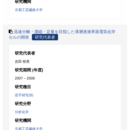
研究機関
京都工芸繊維大学
迅速分離・濃縮・定量を目指した薄層液液界面電気化学
セルの開発
研究代表者
研究代表者
吉田 裕美
研究期間 (年度)
2007 – 2008
研究種目
若手研究(B)
研究分野
分析化学
研究機関
京都工芸繊維大学