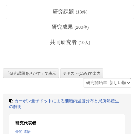
研究課題
(
13
件)
研究成果
(
200
件)
共同研究者
(
10
人)
カーボン量子ドットによる細胞内温度分布と局所熱産生
の解明
研究代表者
外間 進悟