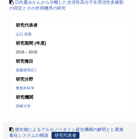
日向夏みかんから分離した水溶性高分子生理活性多糖類
の同定とその作用機序の研究
研究代表者
山口 昌俊
研究期間 (年度)
2016 – 2018
研究種目
基盤研究(C)
研究分野
整形外科学
研究機関
宮崎大学
微生物によるアルセノベタイン産生機構の解明とヒ素無
毒化システムの構築
研究代表者