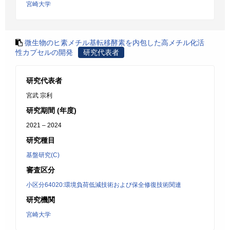
宮崎大学
微生物のヒ素メチル基転移酵素を内包した高メチル化活
性カプセルの開発
研究代表者
研究代表者
宮武 宗利
研究期間 (年度)
2021 – 2024
研究種目
基盤研究(C)
審査区分
小区分64020:環境負荷低減技術および保全修復技術関連
研究機関
宮崎大学