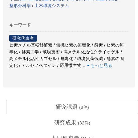
整形外科学
/
土木環境システム
キーワード
研究代表者
ヒ素メチル基転移酵素 / 無機ヒ素の無毒化 / 酵素 / ヒ素の無
毒化 / 酵素工学 / 環境技術 / 高メチル化活性クライオゲル /
高メチル化活性カプセル / 無毒化 / 環境負荷低減 / 酵素の固
定化 / アルセノベタイン / 応用微生物
…
もっと見る
研究課題
(
8
件)
研究成果
(
32
件)