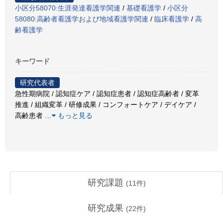
小区分58070:生涯発達看護学関連
/
基礎看護学
/
小区分
58080:高齢者看護学および地域看護学関連
/
臨床看護学
/
高
齢看護学
キーワード
研究代表者
急性期病院 / 認知症ケア / 認知症患者 / 認知症高齢者 / 変革
推進 / 組織変革 / 研修成果 / コンフォートケア / デイケア /
高齢患者
…
もっと見る
研究課題
(
11
件)
研究成果
(
22
件)