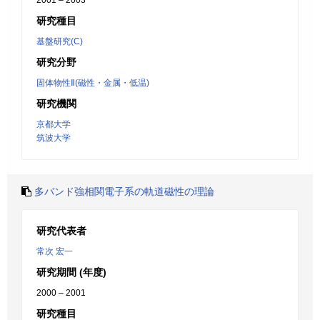
2001 – 2003
研究種目
基盤研究(C)
研究分野
固体物性Ⅱ(磁性・金属・低温)
研究機関
京都大学
筑波大学
多バンド強相関電子系の軌道磁性の理論
研究代表者
常次 宏一
研究期間 (年度)
2000 – 2001
研究種目