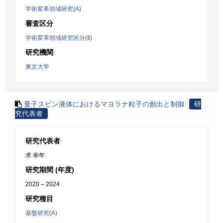
学術変革領域研究(A)
審査区分
学術変革領域研究区分(Ⅱ)
研究機関
東京大学
量子スピン液体におけるマヨラナ粒子の創出と制御
研
究代表者
研究代表者
求 幸年
研究期間 (年度)
2020 – 2024
研究種目
基盤研究(A)