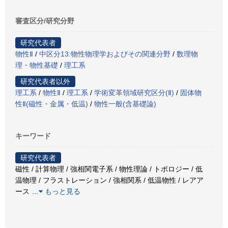
審査区分/研究分野
研究代表者
物性Ⅱ
/
中区分13:物性物理学およびその関連分野
/
数理物
理・物性基礎
/
理工系
研究代表者以外
理工系
/
物性Ⅱ
/
理工系
/
学術変革領域研究区分(Ⅱ)
/
固体物
性Ⅱ(磁性・金属・低温)
/
物性一般(含基礎論)
キーワード
研究代表者
磁性 / 計算物理 / 強相関電子系 / 物性理論 / トポロジー / 低
温物理 / フラストレーション / 強相関系 / 低温物性 / レアア
ース
…
もっと見る