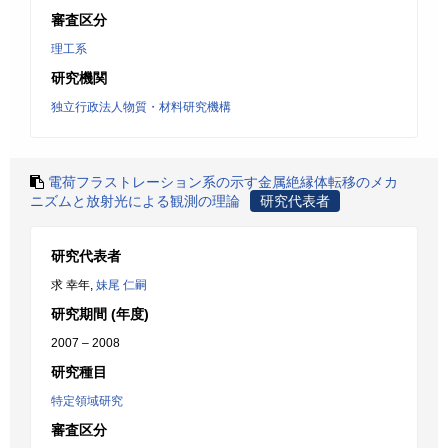
審査区分
理工系
研究機関
独立行政法人物質・材料研究機構
電荷フラストレーション系の示す金属絶縁体転移のメカ
ニズムと放射光による観測の理論
研究代表者
研究代表者
求 幸年,
妹尾 仁嗣
研究期間 (年度)
2007 – 2008
研究種目
特定領域研究
審査区分