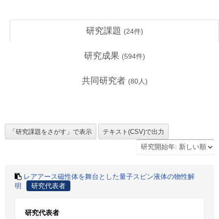
研究課題
(
24
件)
研究成果
(
594
件)
共同研究者
(
80
人)
レアアース磁性体を舞台とした量子スピン液体の物性解
明
研究代表者
研究代表者