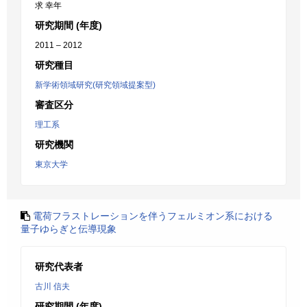
求 幸年
研究期間 (年度)
2011 – 2012
研究種目
新学術領域研究(研究領域提案型)
審査区分
理工系
研究機関
東京大学
電荷フラストレーションを伴うフェルミオン系における
量子ゆらぎと伝導現象
研究代表者
古川 信夫
研究期間 (年度)