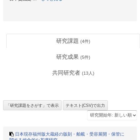
研究課題
(
4
件)
研究成果
(
5
件)
共同研究者
(
13
人)
日本現存福州版大蔵経の版刻・舶載・受容展開・保管に