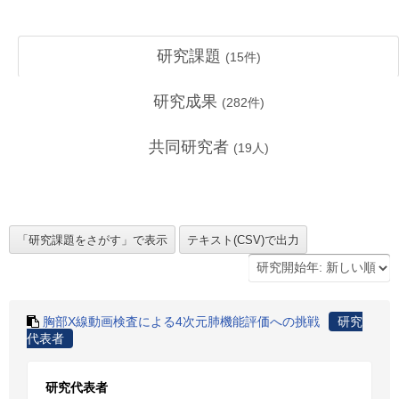
研究課題
(
15
件)
研究成果
(
282
件)
共同研究者
(
19
人)
胸部X線動画検査による4次元肺機能評価への挑戦
研究
代表者
研究代表者