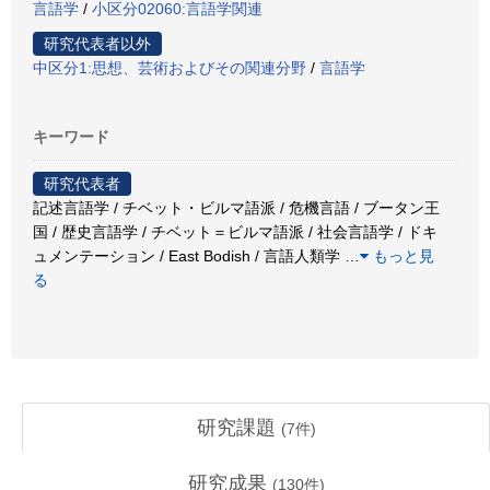
言語学
/
小区分02060:言語学関連
研究代表者以外
中区分1:思想、芸術およびその関連分野
/
言語学
キーワード
研究代表者
記述言語学 / チベット・ビルマ語派 / 危機言語 / ブータン王
国 / 歴史言語学 / チベット＝ビルマ語派 / 社会言語学 / ドキ
ュメンテーション / East Bodish / 言語人類学
…
もっと見
る
研究課題
(
7
件)
研究成果
(
130
件)