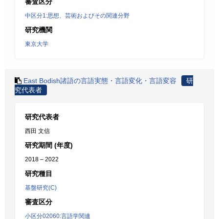
審査区分
中区分1:思想、芸術およびその関連分野
研究機関
東京大学
East Bodish諸語の言語実態・言語変化・言語変容
研
究代表者
研究代表者
西田 文信
研究期間 (年度)
2018 – 2022
研究種目
基盤研究(C)
審査区分
小区分02060:言語学関連