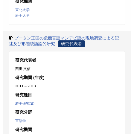
研究機関
東北大学
岩手大学
ブータン王国の危機言語マンデビ語の現地調査による記
述及び形態統語論的研究
研究代表者
研究代表者
西田 文信
研究期間 (年度)
2011 – 2013
研究種目
若手研究(B)
研究分野
言語学
研究機関