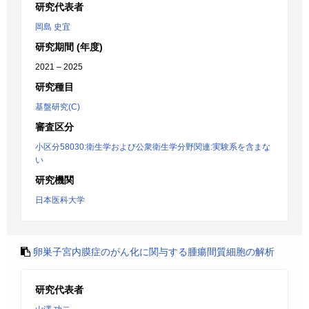
研究代表者
岡島 史宜
研究期間 (年度)
2021 – 2025
研究種目
基盤研究(C)
審査区分
小区分58030:衛生学および公衆衛生学分野関連:実験系を含まな
い
研究機関
日本医科大学
卵巣子宮内膜症のがん化に関与する腫瘍間質細胞の解析
研究代表者