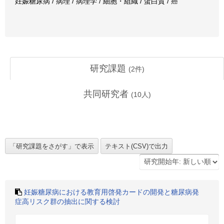
妊娠糖尿病 / 病理 / 病理学 / 細胞・組織 / 蛋白質 / 癌
研究課題
(
2
件)
共同研究者
(
10
人)
妊娠糖尿病における教育用啓発カードの開発と糖尿病発
症高リスク群の抽出に関する検討