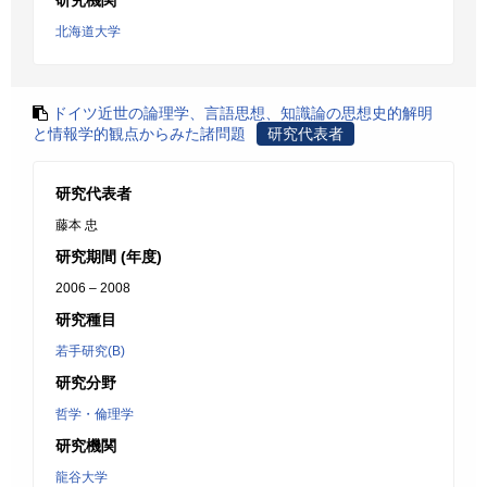
研究機関
北海道大学
ドイツ近世の論理学、言語思想、知識論の思想史的解明
と情報学的観点からみた諸問題
研究代表者
研究代表者
藤本 忠
研究期間 (年度)
2006 – 2008
研究種目
若手研究(B)
研究分野
哲学・倫理学
研究機関
龍谷大学