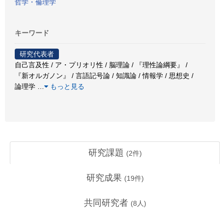
哲学・倫理学
キーワード
研究代表者
自己言及性 / ア・プリオリ性 / 脳理論 / 『理性論綱要』 /
『新オルガノン』 / 言語記号論 / 知識論 / 情報学 / 思想史 /
論理学
…
もっと見る
研究課題
(
2
件)
研究成果
(
19
件)
共同研究者
(
8
人)