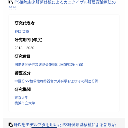
iPS細胞由来肝芽移植によるカニクイザル肝硬変治療法の
開発
研究代表者
谷口 英樹
研究期間 (年度)
2018 – 2020
研究種目
国際共同研究加速基金(国際共同研究強化(B))
審査区分
中区分55:恒常性維持器官の外科学およびその関連分野
研究機関
東京大学
横浜市立大学
肝疾患モデルブタを用いたiPS肝臓原基移植による新規治