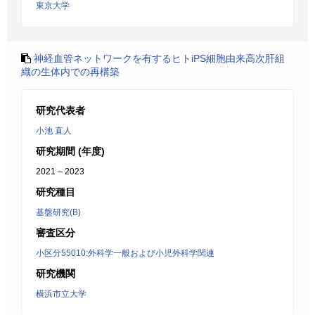
東京大学
神経血管ネットワークを有するヒトiPS細胞由来高次肝組
織の生体内での再構築
研究代表者
小池 直人
研究期間 (年度)
2021 – 2023
研究種目
基盤研究(B)
審査区分
小区分55010:外科学一般および小児外科学関連
研究機関
横浜市立大学