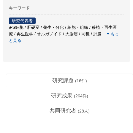
キーワード
研究代表者
iPS細胞 / 肝硬変 / 発生・分化 / 細胞・組織 / 移植・再生医
療 / 再生医学 / オルガノイド / 大腸癌 / 同種 / 肝臓
…
もっ
と見る
研究課題
(
16
件)
研究成果
(
264
件)
共同研究者
(
28
人)