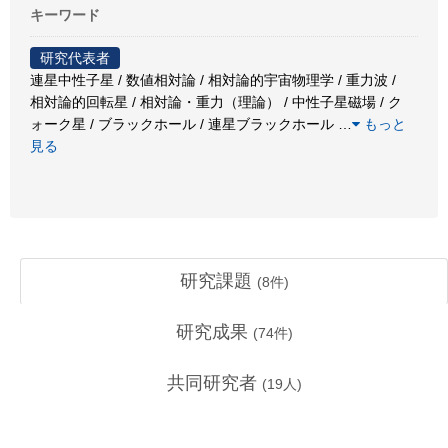
キーワード
研究代表者
連星中性子星 / 数値相対論 / 相対論的宇宙物理学 / 重力波 /
相対論的回転星 / 相対論・重力（理論） / 中性子星磁場 / ク
ォーク星 / ブラックホール / 連星ブラックホール
…
もっと
見る
研究課題
(
8
件)
研究成果
(
74
件)
共同研究者
(
19
人)