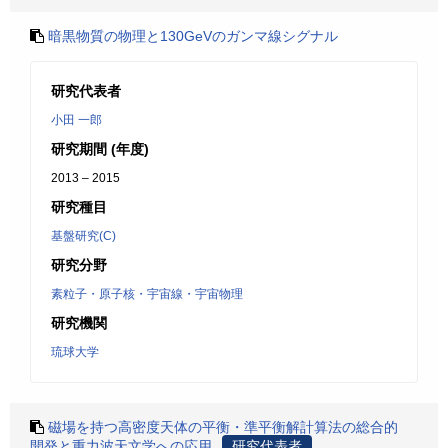
暗黒物質の物理と130GeVのガンマ線シグナル
研究代表者
小田 一郎
研究期間 (年度)
2013 – 2015
研究種目
基盤研究(C)
研究分野
素粒子・原子核・宇宙線・宇宙物理
研究機関
琉球大学
磁場を持つ高密度天体の平衡・準平衡解計算法の総合的
開発と重力波天文学への応用
研究代表者