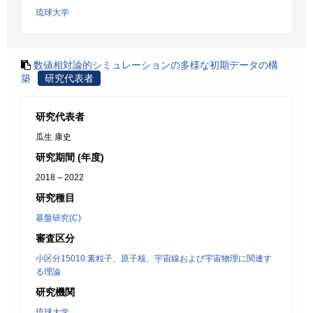
琉球大学
数値相対論的シミュレーションの多様な初期データの構
築
研究代表者
研究代表者
瓜生 康史
研究期間 (年度)
2018 – 2022
研究種目
基盤研究(C)
審査区分
小区分15010:素粒子、原子核、宇宙線および宇宙物理に関連す
る理論
研究機関
琉球大学