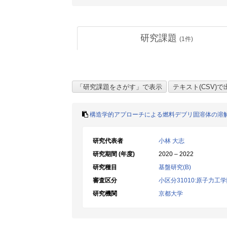
研究課題
(
1
件)
構造学的アプローチによる燃料デブリ固溶体の溶
研究代表者
小林 大志
研究期間 (年度)
2020 – 2022
研究種目
基盤研究(B)
審査区分
小区分31010:原子力工
研究機関
京都大学