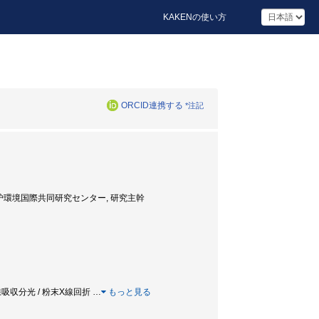
KAKENの使い方
ORCID連携する
*注記
廃炉環境国際共同研究センター, 研究主幹
 X線吸収分光 / 粉末X線回折
…
もっと見る