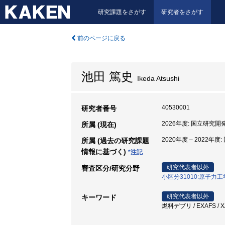
研究課題をさがす
研究者をさがす
前のページに戻る
池田 篤史
Ikeda Atsushi
40530001
研究者番号
2026年度: 国立研究
所属 (現在)
2020年度 – 202
所属 (過去の研究課題
情報に基づく)
*注記
研究代表者以外
審査区分/研究分野
小区分31010:原子力
研究代表者以外
キーワード
燃料デブリ / EXAFS 