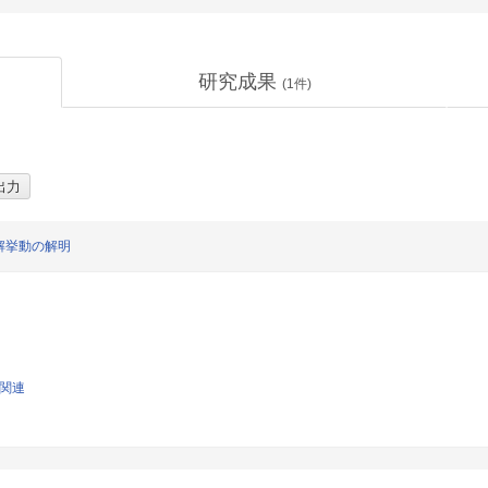
研究成果
(
1
件)
解挙動の解明
学関連