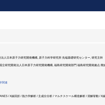
開発法人日本原子力研究開発機構, 原子力科学研究所 先端基礎研究センター, 研究主幹
2年度: 国立研究開発法人日本原子力研究開発機構, 福島研究開発部門 福島研究開発拠点 
工学関連
/ XANES / X線回折 / 熱力学解析 / 主成分分析 / マルチスケール構造解析 / 溶解挙動 /