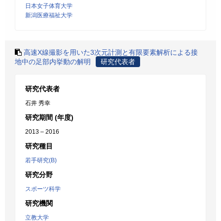
日本女子体育大学
新潟医療福祉大学
高速X線撮影を用いた3次元計測と有限要素解析による接
地中の足部内挙動の解明
研究代表者
研究代表者
石井 秀幸
研究期間 (年度)
2013 – 2016
研究種目
若手研究(B)
研究分野
スポーツ科学
研究機関
立教大学