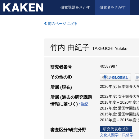
研究課題をさがす
研究者をさがす
前のページに戻る
竹内 由紀子
TAKEUCHI Yukiko
40587987
研究者番号
その他のID
2026年度: 日本栄養大
所属 (現在)
2022年度: 女子栄養大
所属 (過去の研究課題
2018年度 – 2020年
情報に基づく)
*注記
2017年度: 愛国学園短
2015年度: 愛国学園短
2013年度 – 2015年
研究代表者以外
審査区分/研究分野
文化人類学・民俗学