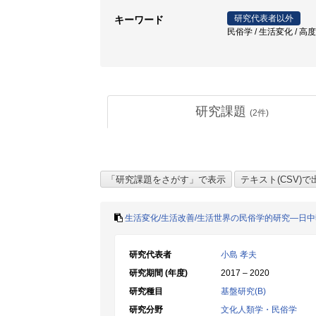
研究代表者以外
キーワード
民俗学 / 生活変化 / 高
研究課題
(
2
件)
生活変化/生活改善/生活世界の民俗学的研究―日
研究代表者
小島 孝夫
研究期間 (年度)
2017 – 2020
研究種目
基盤研究(B)
研究分野
文化人類学・民俗学