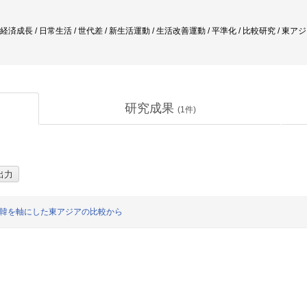
度経済成長 / 日常生活 / 世代差 / 新生活運動 / 生活改善運動 / 平準化 / 比較研究 / 東ア
研究成果
(
1
件)
中韓を軸にした東アジアの比較から