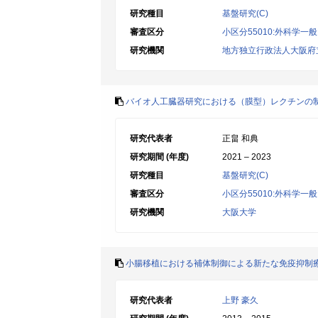
研究種目
基盤研究(C)
審査区分
小区分55010:外科学
研究機関
地方独立行政法人大阪府
バイオ人工臓器研究における（膜型）レクチンの
研究代表者
正畠 和典
研究期間 (年度)
2021 – 2023
研究種目
基盤研究(C)
審査区分
小区分55010:外科学
研究機関
大阪大学
小腸移植における補体制御による新たな免疫抑制
研究代表者
上野 豪久