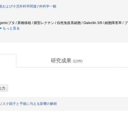
学一般および小児外科学関連
/
外科学一般
enicブタ / 異種移植 / 膜型レクチン / 自然免疫系細胞 / Galectin 3/9 / 細胞障害率 /
もっと見る
研究成果
(
12
件)
リスク因子と予後に与える影響の解析