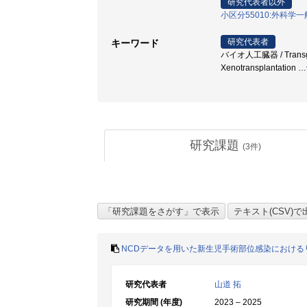
研究代表者以外
小区分55010:外科
研究代表者
キーワード
バイオ人工臓器 / Transg
Xenotransplantation
…
研究課題
(
3
件)
NCDデータを用いた新生児手術部位感染における
研究代表者
山道 拓
研究期間 (年度)
2023 – 2025