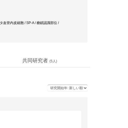
 ブタ血管内皮細胞 / SP-A / 糖鎖認識部位 /
共同研究者
(
5
人)