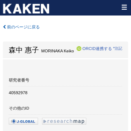
前のページに戻る
森中 惠子
ORCID連携する
*注記
MORINAKA Keiko
研究者番号
40592978
その他のID