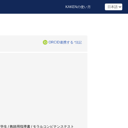
KAKENの使い方
ORCID連携する
*注記
 中学生 / 教師用指導書 / モラルコンピテンステスト