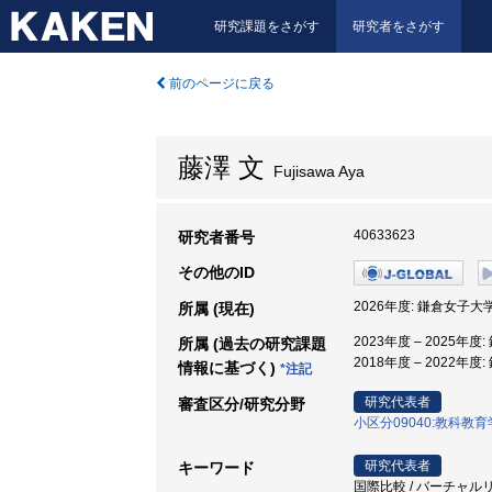
研究課題をさがす
研究者をさがす
前のページに戻る
藤澤 文
Fujisawa Aya
40633623
研究者番号
その他のID
2026年度: 鎌倉女子大学
所属 (現在)
2023年度 – 2025年
所属 (過去の研究課題
2018年度 – 2022年
情報に基づく)
*注記
研究代表者
審査区分/研究分野
小区分09040:教科
研究代表者
キーワード
国際比較 / バーチャルリ