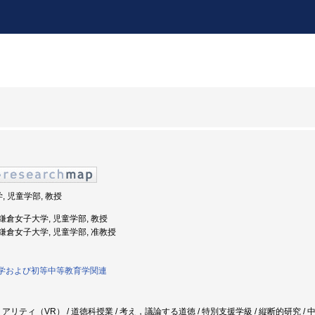
, 児童学部, 教授
度: 鎌倉女子大学, 児童学部, 教授
度: 鎌倉女子大学, 児童学部, 准教授
教育学および初等中等教育学関連
アリティ（VR） / 道徳科授業 / 考え，議論する道徳 / 特別支援学級 / 縦断的研究 /