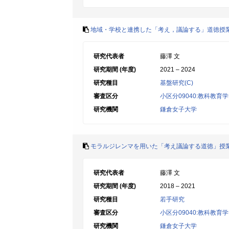
地域・学校と連携した「考え，議論する」道徳授
研究代表者
藤澤 文
研究期間 (年度)
2021 – 2024
研究種目
基盤研究(C)
審査区分
小区分09040:教科教
研究機関
鎌倉女子大学
モラルジレンマを用いた「考え議論する道徳」授
研究代表者
藤澤 文
研究期間 (年度)
2018 – 2021
研究種目
若手研究
審査区分
小区分09040:教科教
研究機関
鎌倉女子大学