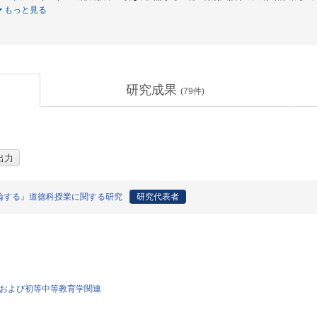
もっと見る
研究成果
(
79
件)
論する』道徳科授業に関する研究
研究代表者
育学および初等中等教育学関連