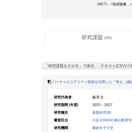
（MCT） / 地域協働
…
研究課題
(
3
件)
バーチャルリアリティ技術を活用した『考え，議
研究代表者
藤澤 文
研究期間 (年度)
2025 – 2027
研究種目
基盤研究(B)
審査区分
小区分09040:教科教
研究機関
鎌倉女子大学