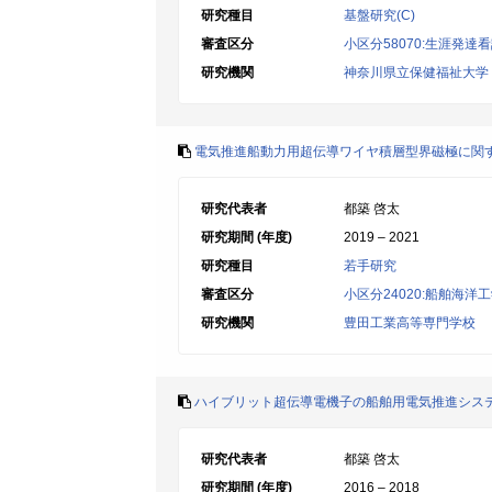
研究種目
基盤研究(C)
審査区分
小区分58070:生涯発達
研究機関
神奈川県立保健福祉大学
電気推進船動力用超伝導ワイヤ積層型界磁極に関
研究代表者
都築 啓太
研究期間 (年度)
2019 – 2021
研究種目
若手研究
審査区分
小区分24020:船舶海洋
研究機関
豊田工業高等専門学校
ハイブリット超伝導電機子の船舶用電気推進シス
研究代表者
都築 啓太
研究期間 (年度)
2016 – 2018