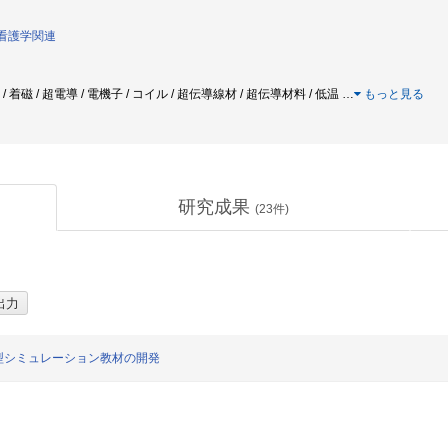
達看護学関連
 / 着磁 / 超電導 / 電機子 / コイル / 超伝導線材 / 超伝導材料 / 低温
…
もっと見る
研究成果
(
23
件)
型シミュレーション教材の開発