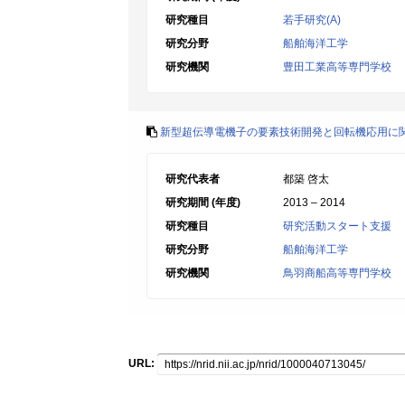
研究種目
若手研究(A)
研究分野
船舶海洋工学
研究機関
豊田工業高等専門学校
新型超伝導電機子の要素技術開発と回転機応用に
研究代表者
都築 啓太
研究期間 (年度)
2013 – 2014
研究種目
研究活動スタート支援
研究分野
船舶海洋工学
研究機関
鳥羽商船高等専門学校
URL: