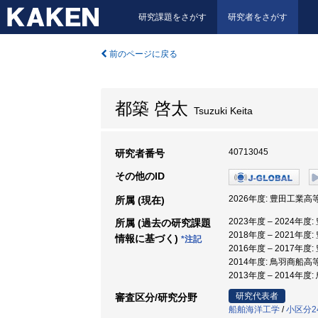
研究課題をさがす
研究者をさがす
前のページに戻る
都築 啓太
Tsuzuki Keita
40713045
研究者番号
その他のID
2026年度: 豊田工業高
所属 (現在)
2023年度 – 2024年
所属 (過去の研究課題
2018年度 – 2021年
情報に基づく)
*注記
2016年度 – 2017年
2014年度: 鳥羽商船高
2013年度 – 2014年
研究代表者
審査区分/研究分野
船舶海洋工学
/
小区分2