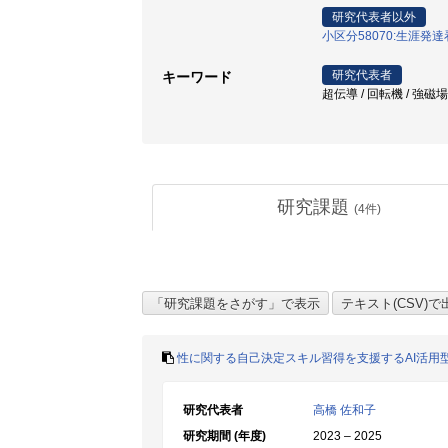
研究代表者以外
小区分58070:生涯発
研究代表者
キーワード
超伝導 / 回転機 / 強磁場
研究課題
(
4
件)
性に関する自己決定スキル習得を支援するAI活用
研究代表者
高橋 佐和子
研究期間 (年度)
2023 – 2025