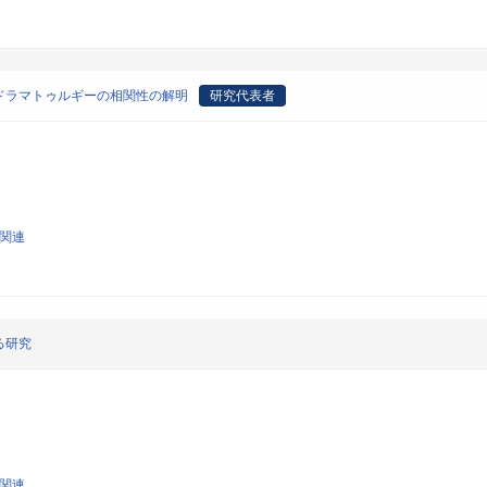
ドラマトゥルギーの相関性の解明
研究代表者
論関連
る研究
論関連