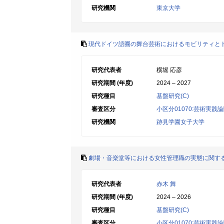
研究機関
東京大学
現代ドイツ語圏の舞台芸術におけるモビリティと
研究代表者
横堀 応彦
研究期間 (年度)
2024 – 2027
研究種目
基盤研究(C)
審査区分
小区分01070:芸術実践
研究機関
跡見学園女子大学
劇場・音楽堂等における女性管理職の実態に関す
研究代表者
赤木 舞
研究期間 (年度)
2024 – 2026
研究種目
基盤研究(C)
審査区分
小区分01070:芸術実践