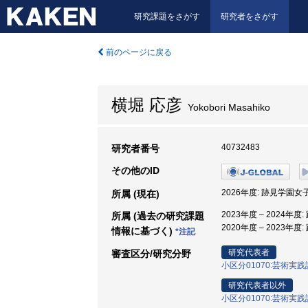
研究課題をさがす
研究者をさがす
前のページに戻る
横堀 応彦
Yokobori Masahiko
40732483
研究者番号
その他のID
2026年度: 跡見学園女
所属 (現在)
2023年度 – 2024
所属 (過去の研究課題
2020年度 – 2023年
情報に基づく)
*注記
研究代表者
審査区分/研究分野
小区分01070:芸術実
研究代表者以外
小区分01070:芸術実