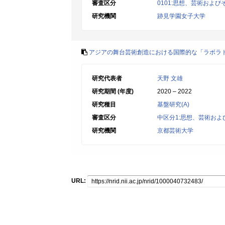
審査区分
0101:思想、芸術およ
研究機関
跡見学園女子大学
アジアの舞台芸術創造における国際的な「ラボラ
研究代表者
天野 文雄
研究期間 (年度)
2020 – 2022
研究種目
基盤研究(A)
審査区分
中区分1:思想、芸術お
研究機関
京都芸術大学
URL: