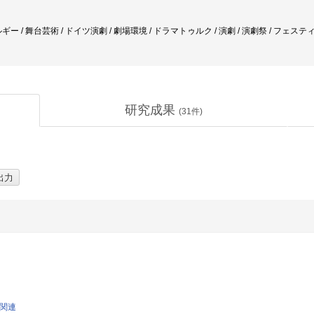
ー / 舞台芸術 / ドイツ演劇 / 劇場環境 / ドラマトゥルク / 演劇 / 演劇祭 / フェステ
研究成果
(
31
件)
論関連