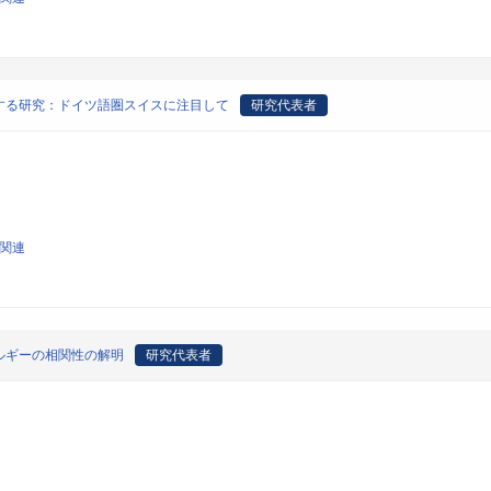
する研究：ドイツ語圏スイスに注目して
研究代表者
論関連
ルギーの相関性の解明
研究代表者