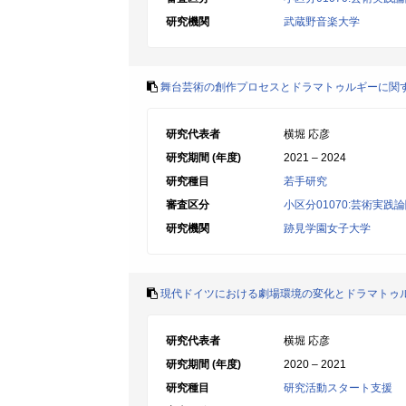
研究機関
武蔵野音楽大学
舞台芸術の創作プロセスとドラマトゥルギーに関
研究代表者
横堀 応彦
研究期間 (年度)
2021 – 2024
研究種目
若手研究
審査区分
小区分01070:芸術実践
研究機関
跡見学園女子大学
現代ドイツにおける劇場環境の変化とドラマトゥ
研究代表者
横堀 応彦
研究期間 (年度)
2020 – 2021
研究種目
研究活動スタート支援