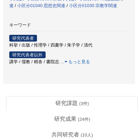
連
/
小区分01040:思想史関連
/
小区分01030:宗教学関連
キーワード
研究代表者
科挙 / 出版 / 性理学 / 四書学 / 朱子学 / 清代
研究代表者以外
講学 / 儒教 / 精舎 / 書院志
…
もっと見る
研究課題
(
3
件)
研究成果
(
24
件)
共同研究者
(
10
人)