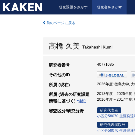
研究課題をさがす
研究者をさがす
前のページに戻る
高橋 久美
Takahashi Kumi
40771085
研究者番号
その他のID
2026年度: 徳島大学,
所属 (現在)
2018年度 – 2025年
所属 (過去の研究課題
2016年度 – 2017年
情報に基づく)
*注記
研究代表者
審査区分/研究分野
小区分58070:生涯発
研究代表者以外
小区分58070:生涯発