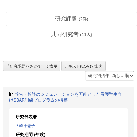
研究課題
(
2
件)
共同研究者
(
11
人)
報告・相談のシミュレーションを可能とした看護学生向
けSBAR訓練プログラムの構築
研究代表者
大崎 千恵子
研究期間 (年度)