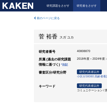
研究課題をさがす
研究者をさがす
前のページに戻る
菅 裕香
スガ ユカ
40808870
研究者番号
2018年度 – 2024年
所属 (過去の研究課題
情報に基づく)
*注記
研究代表者以外
審査区分/研究分野
小区分58080:高齢
研究代表者以外
キーワード
コミュニケーション / 意思