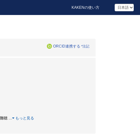
KAKENの使い方
ORCID連携する
*注記
/ 難聴
…
もっと見る