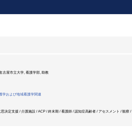
度: 名古屋市立大学, 看護学部, 助教
者看護学および地域看護学関連
決定支援 / 介護施設 / ACP / 終末期 / 看護師 / 認知症高齢者 / アセスメント / 観察 