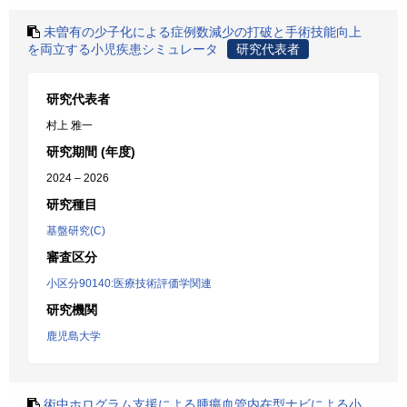
未曽有の少子化による症例数減少の打破と手術技能向上
を両立する小児疾患シミュレータ
研究代表者
研究代表者
村上 雅一
研究期間 (年度)
2024 – 2026
研究種目
基盤研究(C)
審査区分
小区分90140:医療技術評価学関連
研究機関
鹿児島大学
術中ホログラム支援による腫瘍血管内在型ナビによる小