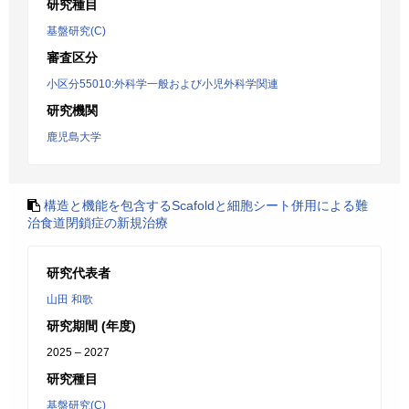
研究種目
基盤研究(C)
審査区分
小区分55010:外科学一般および小児外科学関連
研究機関
鹿児島大学
構造と機能を包含するScafoldと細胞シート併用による難
治食道閉鎖症の新規治療
研究代表者
山田 和歌
研究期間 (年度)
2025 – 2027
研究種目
基盤研究(C)