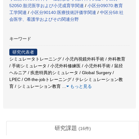
52050:胎児医学および小児成育学関連
/
小区分09070:教育
工学関連
/
小区分90140:医療技術評価学関連
/
中区分58:社
会医学、看護学およびその関連分野
キーワード
研究代表者
シミュレータトレーニング / 小児内視鏡外科手術 / 外科教育
/ 手術シミュレータ / 小児外科修練医 / 小児外科手術 / 鼠径
ヘルニア / 疾患特異的シミュレータ / Global Surgery /
LPEC / Off-the-jobトレーニング / テレシミュレーション教
育 / シミュレーション教育
…
もっと見る
研究課題
(
16
件)