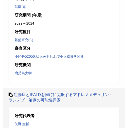
武藤 充
研究期間 (年度)
2022 – 2024
研究種目
基盤研究(C)
審査区分
小区分52050:胎児医学および小児成育学関連
研究機関
鹿児島大学
短腸症とIFALDを同時に克服するアドレノメデュリン・
ランデブー治療の可能性探索
研究代表者
矢野 圭輔