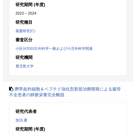
研究期間 (年度)
2022 – 2024
研究種目
基盤研究(C)
審査区分
小区分55010:外科学一般および小児外科学関連
研究機関
鹿児島大学
臍帯血幹細胞＆ペプチド強化型新規治療開発による腸管
不全患者の静脈栄養完全離脱
研究代表者
加治 建
研究期間 (年度)